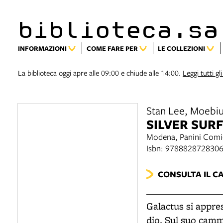
biblioteca.sa
INFORMAZIONI
COME FARE PER
LE COLLEZIONI
La biblioteca oggi apre alle 09:00 e chiude alle 14:00.
Leggi tutti gli
Stan Lee, Moebi
SILVER SUR
Modena, Panini Comi
Isbn: 978882872830
CONSULTA IL C
Galactus si appre
dio. Sul suo cammi