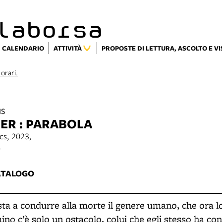
laborsa
CALENDARIO
ATTIVITÀ
PROPOSTE DI LETTURA, ASCOLTO E V
 orari.
us
FER : PARABOLA
cs, 2023,
6
ATALOGO
sta a condurre alla morte il genere umano, che ora 
no c’è solo un ostacolo, colui che egli stesso ha con