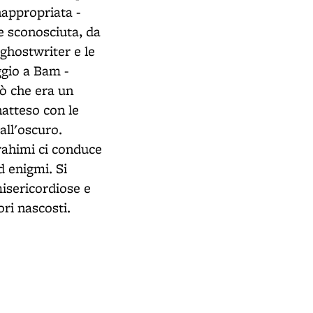
nappropriata -
te sconosciuta, da
 ghostwriter e le
ggio a Bam -
iò che era un
natteso con le
 all'oscuro.
rahimi ci conduce
d enigmi. Si
isericordiose e
ori nascosti.