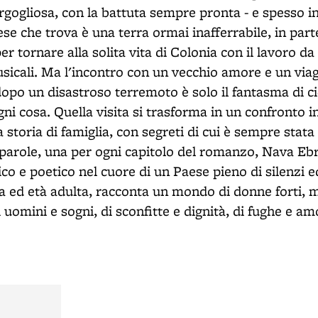
rgogliosa, con la battuta sempre pronta - e spesso i
aese che trova è una terra ormai inafferrabile, in par
per tornare alla solita vita di Colonia con il lavoro da
usicali. Ma l'incontro con un vecchio amore e un via
 dopo un disastroso terremoto è solo il fantasma di c
i cosa. Quella visita si trasforma in un confronto i
a storia di famiglia, con segreti di cui è sempre stata
 parole, una per ogni capitolo del romanzo, Nava Eb
co e poetico nel cuore di un Paese pieno di silenzi e
a ed età adulta, racconta un mondo di donne forti, m
i uomini e sogni, di sconfitte e dignità, di fughe e am