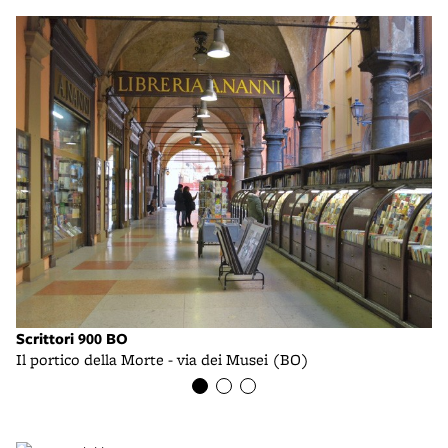
Scrittori 900 BO
Lu
Il portico della Morte - via dei Musei (BO)
Il