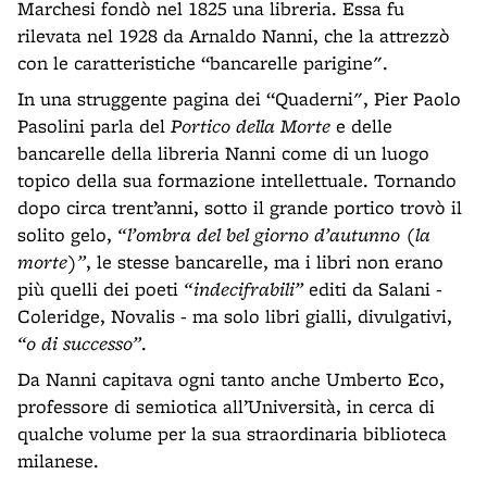
Marchesi fondò nel 1825 una libreria. Essa fu
rilevata nel 1928 da Arnaldo Nanni, che la attrezzò
con le caratteristiche “bancarelle parigine".
In una struggente pagina dei “Quaderni", Pier Paolo
Pasolini parla del
Portico della Morte
e delle
bancarelle della libreria Nanni come di un luogo
topico della sua formazione intellettuale. Tornando
dopo circa trent’anni, sotto il grande portico trovò il
solito gelo,
“l’ombra del bel giorno d’autunno (la
morte)”
, le stesse bancarelle, ma i libri non erano
più quelli dei poeti
“indecifrabili”
editi da Salani -
Coleridge, Novalis - ma solo libri gialli, divulgativi,
“o di successo”
.
Da Nanni capitava ogni tanto anche Umberto Eco,
professore di semiotica all’Università, in cerca di
qualche volume per la sua straordinaria biblioteca
milanese.