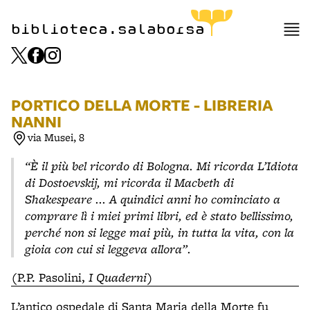
item 1 of 3
biblioteca.salaborsa
PORTICO DELLA MORTE - LIBRERIA
NANNI
via Musei, 8
“È il più bel ricordo di Bologna. Mi ricorda L’Idiota
di Dostoevskij, mi ricorda il Macbeth di
Shakespeare ... A quindici anni ho cominciato a
comprare lì i miei primi libri, ed è stato bellissimo,
perché non si legge mai più, in tutta la vita, con la
gioia con cui si leggeva allora”.
(P.P. Pasolini,
I Quaderni
)
L’antico ospedale di Santa Maria della Morte fu