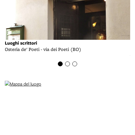
Luoghi scrittori
Lu
Osteria de' Poeti - via dei Poeti (BO)
Os
w