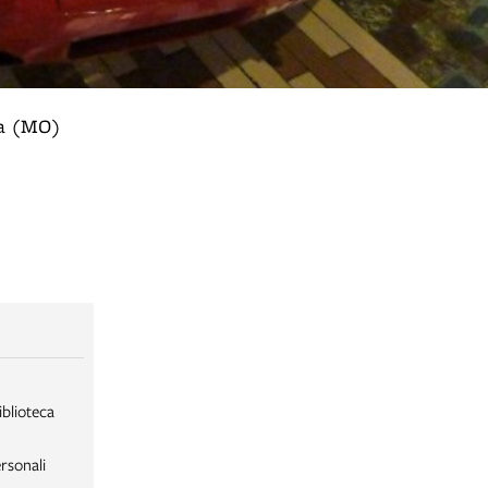
va (MO)
iblioteca
rsonali