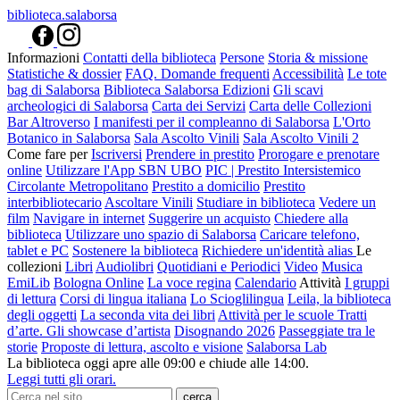
biblioteca.salaborsa
Informazioni
Contatti della biblioteca
Persone
Storia & missione
Statistiche & dossier
FAQ. Domande frequenti
Accessibilità
Le tote
bag di Salaborsa
Biblioteca Salaborsa Edizioni
Gli scavi
archeologici di Salaborsa
Carta dei Servizi
Carta delle Collezioni
Bar Altroverso
I manifesti per il compleanno di Salaborsa
L'Orto
Botanico in Salaborsa
Sala Ascolto Vinili
Sala Ascolto Vinili 2
Come fare per
Iscriversi
Prendere in prestito
Prorogare e prenotare
online
Utilizzare l'App SBN UBO
PIC | Prestito Intersistemico
Circolante Metropolitano
Prestito a domicilio
Prestito
interbibliotecario
Ascoltare Vinili
Studiare in biblioteca
Vedere un
film
Navigare in internet
Suggerire un acquisto
Chiedere alla
biblioteca
Utilizzare uno spazio di Salaborsa
Caricare telefono,
tablet e PC
Sostenere la biblioteca
Richiedere un'identità alias
Le
collezioni
Libri
Audiolibri
Quotidiani e Periodici
Video
Musica
EmiLib
Bologna Online
La voce regina
Calendario
Attività
I gruppi
di lettura
Corsi di lingua italiana
Lo Scioglilingua
Leila, la biblioteca
degli oggetti
La seconda vita dei libri
Attività per le scuole
Tratti
d’arte. Gli showcase d’artista
Disognando 2026
Passeggiate tra le
storie
Proposte di lettura, ascolto e visione
Salaborsa Lab
La biblioteca oggi apre alle 09:00 e chiude alle 14:00.
Leggi tutti gli orari.
cerca