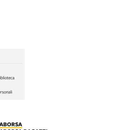
iblioteca
rsonali
LABORSA