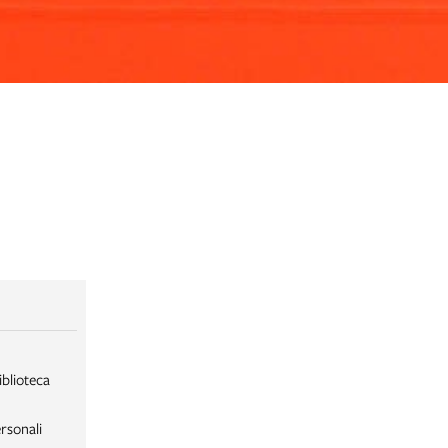
iblioteca
rsonali