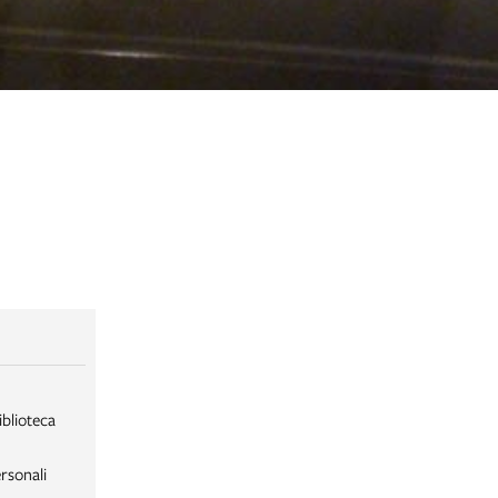
iblioteca
rsonali