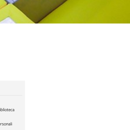
iblioteca
rsonali