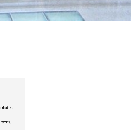
iblioteca
rsonali