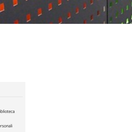
iblioteca
rsonali