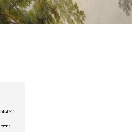
iblioteca
rsonali