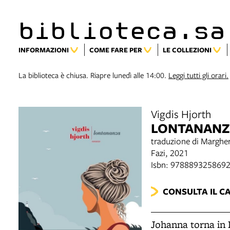
biblioteca.sa
INFORMAZIONI
COME FARE PER
LE COLLEZIONI
La biblioteca è chiusa. Riapre lunedì alle 14:00.
Leggi tutti gli orari.
Vigdis Hjorth
LONTANANZ
traduzione di Margher
Fazi, 2021
Isbn: 978889325869
CONSULTA IL C
Johanna torna in 