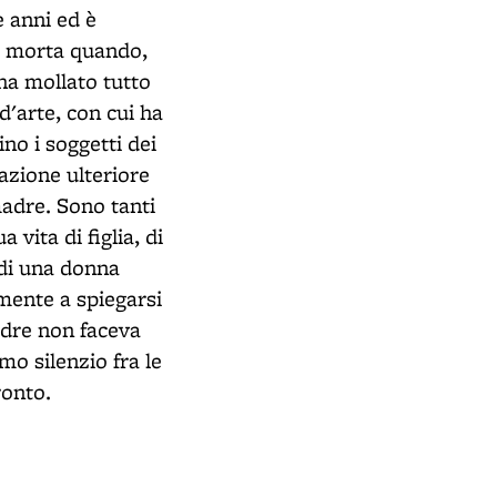
e anni ed è
 è morta quando,
ha mollato tutto
 d'arte, con cui ha
no i soggetti dei
razione ulteriore
madre. Sono tanti
vita di figlia, di
 di una donna
mente a spiegarsi
madre non faceva
mo silenzio fra le
ronto.