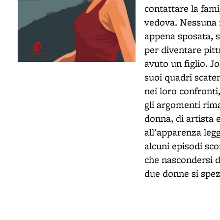
contattare la fami
vedova. Nessuna r
appena sposata, s
per diventare pitt
avuto un figlio. J
suoi quadri scaten
nei loro confronti
gli argomenti rima
donna, di artista 
all'apparenza leg
alcuni episodi sco
che nascondersi di
due donne si spez