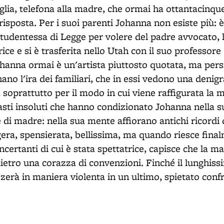
glia, telefona alla madre, che ormai ha ottantacinqu
isposta. Per i suoi parenti Johanna non esiste più:
tudentessa di Legge per volere del padre avvocato, 
rice e si è trasferita nello Utah con il suo professore
ohanna ormai è un'artista piuttosto quotata, ma persi
ano l'ira dei familiari, che in essi vedono una denig
, soprattutto per il modo in cui viene raffigurata la 
sti insoluti che hanno condizionato Johanna nella sua 
e di madre: nella sua mente affiorano antichi ricordi
gera, spensierata, bellissima, ma quando riesce final
ncertanti di cui è stata spettatrice, capisce che la 
etro una corazza di convenzioni. Finché il lunghissi
zerà in maniera violenta in un ultimo, spietato conf