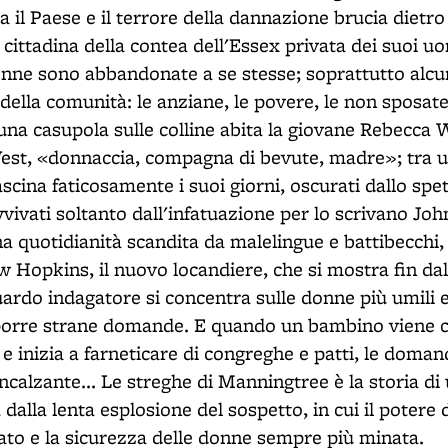
a il Paese e il terrore della dannazione brucia dietr
ittadina della contea dell'Essex privata dei suoi uom
donne sono abbandonate a se stesse; soprattutto alcun
della comunità: le anziane, le povere, le non sposate
n una casupola sulle colline abita la giovane Rebecca We
st, «donnaccia, compagna di bevute, madre»; tra u
ascina faticosamente i suoi giorni, oscurati dallo sp
vvivati soltanto dall'infatuazione per lo scrivano Joh
 quotidianità scandita da malelingue e battibecchi, i
Hopkins, il nuovo locandiere, che si mostra fin dal
uardo indagatore si concentra sulle donne più umili e 
 porre strane domande. E quando un bambino viene c
 e inizia a farneticare di congreghe e patti, le dom
calzante... Le streghe di Manningtree è la storia di
dalla lenta esplosione del sospetto, in cui il potere 
tato e la sicurezza delle donne sempre più minata.