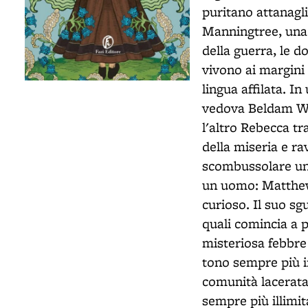
puritano attanagli
Manningtree, una c
della guerra, le 
vivono ai margini 
lingua affilata. I
vedova Beldam We
l'altro Rebecca tr
della miseria e ra
scombussolare una
un uomo: Matthew 
curioso. Il suo sg
quali comincia a
misteriosa febbre
tono sempre più in
comunità lacerata 
sempre più illimi