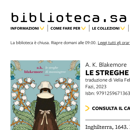
biblioteca.sa
INFORMAZIONI
COME FARE PER
LE COLLEZIONI
La biblioteca è chiusa. Riapre domani alle 09:00.
Leggi tutti gli orar
A. K. Blakemore
LE STREGHE
traduzione di Velia Fe
Fazi, 2023
Isbn: 979125967136
CONSULTA IL C
Inghilterra, 1643. 