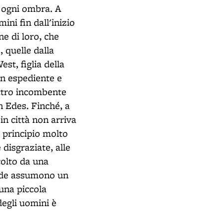
o ogni ombra. A
ini fin dall'inizio
e di loro, che
, quelle dalla
st, figlia della
n espediente e
ettro incombente
n Edes. Finché, a
n città non arriva
 principio molto
disgraziate, alle
olto da una
ande assumono un
 una piccola
degli uomini è