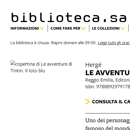
biblioteca.sa
INFORMAZIONI
COME FARE PER
LE COLLEZIONI
La biblioteca è chiusa. Riapre domani alle 09:00.
Leggi tutti gli orar
Hergé
LE AVVENTUR
Reggio Emilia, Edito
Isbn: 978889297917
CONSULTA IL C
Uno dei personaggi
famoso del mondo è