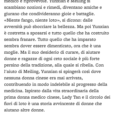
medico è riprovevole. Yunxian e Meiling si
scambiano nozioni e rimedi, diventano amiche e
giurano che condivideranno gioie e battaglie.
«Niente fango, niente loto», si dicono: dalle
avversità può sbocciare la bellezza. Ma poi Yunxian
è costretta a sposarsi e tutto quello che ha costruito
sembra franare. Tutto quello che ha imparato
sembra dover essere dimenticato, ora che è una
moglie. Ma il suo desiderio di curare, di aiutare
donne e ragazze di ogni ceto sociale è più forte
persino della tradizione, alla quale si ribella. Con
l'aiuto di Meiling, Yunxian si spingerà così dove
nessuna donna cinese era mai arrivata,
contribuendo in modo indelebile al progresso della
medicina. Ispirato dalla vita straordinaria della
prima donna medico cinese, Lady Tan e il circolo dei
fiori di loto è una storia avvincente di donne che
aiutano altre donne.