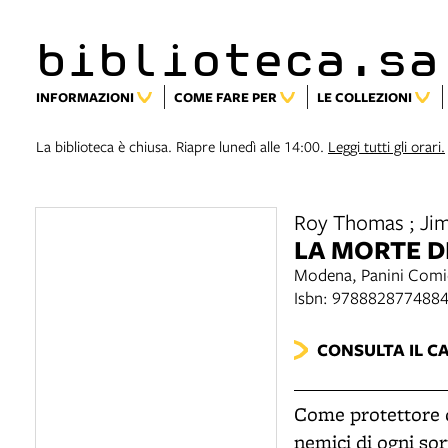
biblioteca.sa
INFORMAZIONI
COME FARE PER
LE COLLEZIONI
La biblioteca è chiusa. Riapre lunedì alle 14:00.
Leggi tutti gli orari.
Roy Thomas ; Jim 
LA MORTE D
Modena, Panini Comi
Isbn: 978882877488
CONSULTA IL C
Come protettore d
nemici di ogni sor