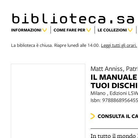
biblioteca.sa
INFORMAZIONI
COME FARE PER
LE COLLEZIONI
La biblioteca è chiusa. Riapre lunedì alle 14:00.
Leggi tutti gli orari.
Matt Anniss, Patr
IL MANUALE
TUOI DISCH
Milano , Edizioni LS
Isbn: 978886895645
CONSULTA IL C
In tutto il mondo 