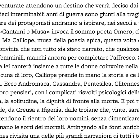
sventurate attendono un destino che verrà deciso dai v
ieci interminabili anni di guerra sono giunti alla tra
e dei protagonisti andranno a ispirare, nei secoli a 
ri. «Cantami o Musa» invoca il sommo poeta Omero, 
i. Ma Calliope, musa della poesia epica, questa volt
nvinta che non tutto sia stato narrato, che qualcos
 femminili, manchi ancora per completare l'affresco. 
ora lei canterà insieme a tutte le donne coinvolte nell
cuna di loro, Calliope prende in mano la storia e ce 
. Ecco Andromaca, Cassandra, Pentesilea, Clitenne
 loro pensieri, con i complicati risvolti psicologici del
, la solitudine, la dignità di fronte alla morte. E poi t
e, da Creusa a Ifigenia, dalle troiane che, vinte, sa
tendono il rientro dei loro uomini, senza dimenticare
nano le sorti dei mortali. Attingendo alle fonti anti
es rivisita una delle più grandi narrazioni di tutti i