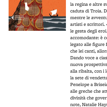
la regina e altre 
caduta di Troia. D
mentre le avventur
artisti e scritto
le gesta degli ero
accomodante: è co
legato alle figure
che lei canti, all
Dando voce a cias
nuova prospettiva
alla ribalta, con i
la sete di vendetta
Penelope a Briseid
alle greche che at
divinità che gover
note, Natalie Hayn