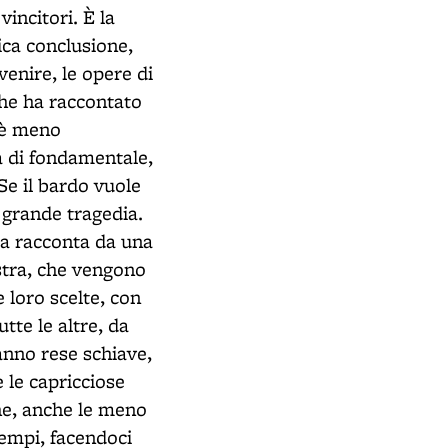
incitori. È la
gica conclusione,
venire, le opere di
che ha raccontato
a è meno
a di fondamentale,
Se il bardo vuole
a grande tragedia.
la racconta da una
stra, che vengono
le loro scelte, con
utte le altre, da
ranno rese schiave,
 le capricciose
che, anche le meno
 tempi, facendoci