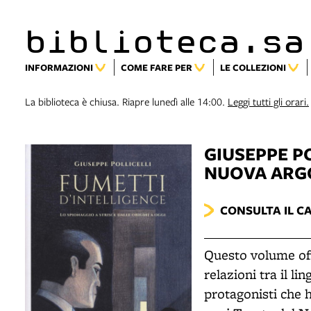
biblioteca.sa
INFORMAZIONI
COME FARE PER
LE COLLEZIONI
La biblioteca è chiusa. Riapre lunedì alle 14:00.
Leggi tutti gli orari.
GIUSEPPE PO
NUOVA ARGO
CONSULTA IL C
Questo volume off
relazioni tra il li
protagonisti che 