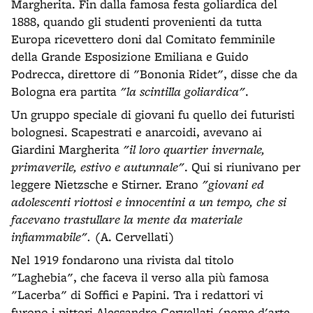
Margherita. Fin dalla famosa festa goliardica del
1888, quando gli studenti provenienti da tutta
Europa ricevettero doni dal Comitato femminile
della Grande Esposizione Emiliana e Guido
Podrecca, direttore di "Bononia Ridet", disse che da
Bologna era partita
"la scintilla goliardica"
.
Un gruppo speciale di giovani fu quello dei futuristi
bolognesi. Scapestrati e anarcoidi, avevano ai
Giardini Margherita
"il loro quartier invernale,
primaverile, estivo e autunnale"
. Qui si riunivano per
leggere Nietzsche e Stirner. Erano
"giovani ed
adolescenti riottosi e innocentini a un tempo, che si
facevano trastullare la mente da materiale
infiammabile".
(A. Cervellati)
Nel 1919 fondarono una rivista dal titolo
"Laghebia", che faceva il verso alla più famosa
"Lacerba" di Soffici e Papini. Tra i redattori vi
furono i pittori Alessandro Cervellati (nome d'arte