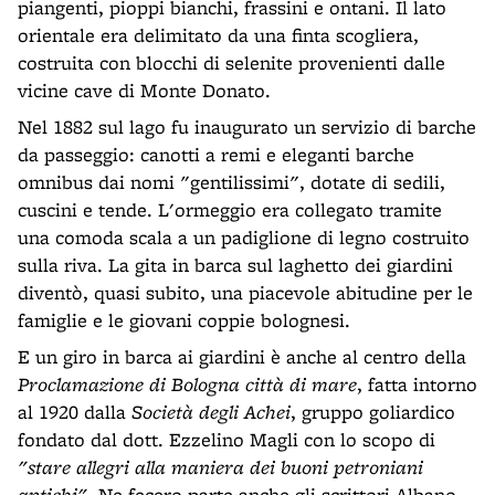
piangenti, pioppi bianchi, frassini e ontani. Il lato
orientale era delimitato da una finta scogliera,
costruita con blocchi di selenite provenienti dalle
vicine cave di Monte Donato.
Nel 1882 sul lago fu inaugurato un servizio di barche
da passeggio: canotti a remi e eleganti barche
omnibus dai nomi "gentilissimi", dotate di sedili,
cuscini e tende. L'ormeggio era collegato tramite
una comoda scala a un padiglione di legno costruito
sulla riva. La gita in barca sul laghetto dei giardini
diventò, quasi subito, una piacevole abitudine per le
famiglie e le giovani coppie bolognesi.
E un giro in barca ai giardini è anche al centro della
Proclamazione di Bologna città di mare
, fatta intorno
al 1920 dalla
Società degli Achei
, gruppo goliardico
fondato dal dott. Ezzelino Magli con lo scopo di
"stare allegri alla maniera dei buoni petroniani
antichi"
. Ne fecero parte anche gli scrittori Albano