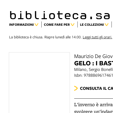
biblioteca.sa
INFORMAZIONI
COME FARE PER
LE COLLEZIONI
La biblioteca è chiusa. Riapre lunedì alle 14:00.
Leggi tutti gli orari.
Maurizio De Giov
GELO : I BA
Milano, Sergio Bonell
Isbn: 978886961746
CONSULTA IL C
L'inverno è arriva
svolgere un'indag