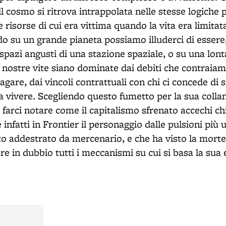
l cosmo si ritrova intrappolata nelle stesse logiche 
 risorse di cui era vittima quando la vita era limitata
do su un grande pianeta possiamo illuderci di esser
li spazi angusti di una stazione spaziale, o su una lon
nostre vite siano dominate dai debiti che contraiam
agare, dai vincoli contrattuali con chi ci concede di 
i a vivere. Scegliendo questo fumetto per la sua col
 farci notare come il capitalismo sfrenato accechi c
 infatti in Frontier il personaggio dalle pulsioni più
to addestrato da mercenario, e che ha visto la morte
e in dubbio tutti i meccanismi su cui si basa la sua 