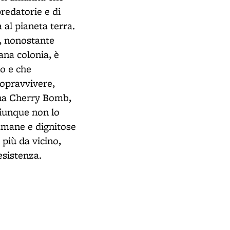
predatorie e di
 al pianeta terra.
e, nonostante
tana colonia, è
o e che
sopravvivere,
lana Cherry Bomb,
hiunque non lo
 umane e dignitose
 più da vicino,
esistenza.