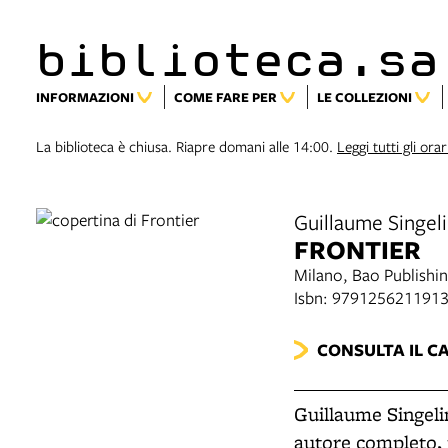
biblioteca.sa
INFORMAZIONI
COME FARE PER
LE COLLEZIONI
La biblioteca è chiusa. Riapre domani alle 14:00.
Leggi tutti gli orar
Guillaume Singel
FRONTIER
Milano, Bao Publishi
Isbn: 979125621191
CONSULTA IL C
Guillaume Singelin
autore completo, 