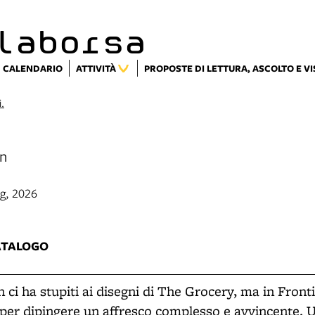
laborsa
CALENDARIO
ATTIVITÀ
PROPOSTE DI LETTURA, ASCOLTO E V
i.
in
ng, 2026
3
ATALOGO
 ci ha stupiti ai disegni di The Grocery, ma in Front
per dipingere un affresco complesso e avvincente. 