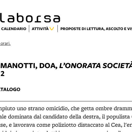
laborsa
CALENDARIO
ATTIVITÀ
PROPOSTE DI LETTURA, ASCOLTO E V
 orari.
 MANOTTI, DOA,
L’ONORATA SOCIET
12
ATALOGO
ompiuto uno strano omicidio, che getta ombre dramm
le dominata dal candidato della destra, il populista
e, e lavorava come poliziotto distaccato al Cea, l'en