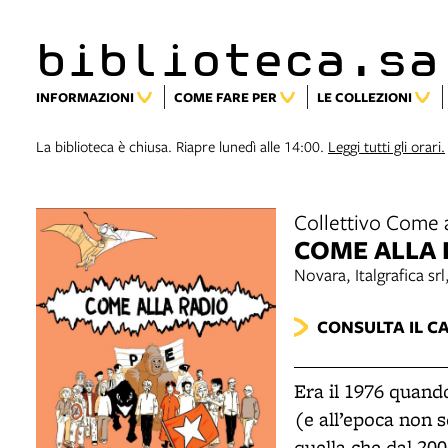
biblioteca.sa
INFORMAZIONI
COME FARE PER
LE COLLEZIONI
La biblioteca è chiusa. Riapre lunedì alle 14:00.
Leggi tutti gli orari.
Collettivo Come a
COME ALLA R
Novara, Italgrafica sr
CONSULTA IL C
Era il 1976 quand
(e all’epoca non 
quella che dal 200