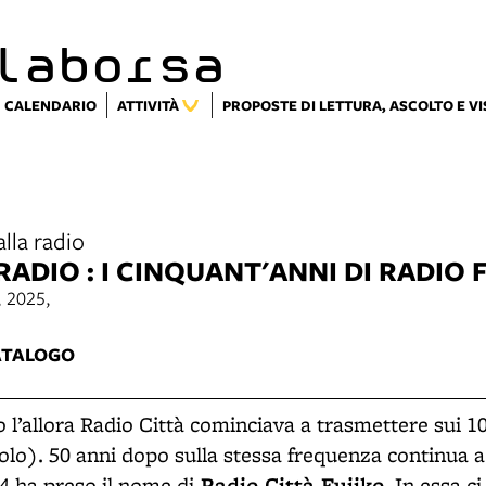
laborsa
CALENDARIO
ATTIVITÀ
PROPOSTE DI LETTURA, ASCOLTO E V
lla radio
ADIO : I CINQUANT'ANNI DI RADIO 
l, 2025,
ATALOGO
o l’allora Radio Città cominciava a trasmettere sui 1
solo). 50 anni dopo sulla stessa frequenza continua 
Radio Città Fujiko
4 ha preso il nome di
. In essa c