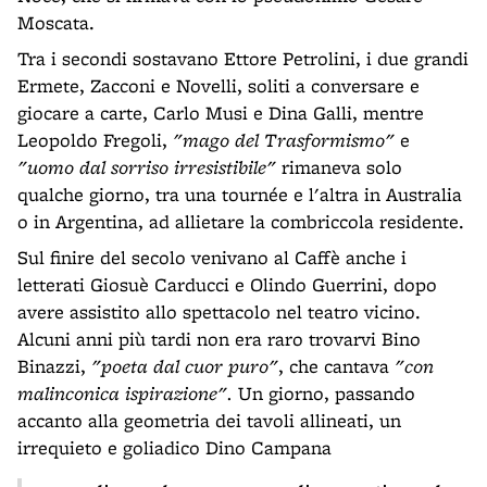
Moscata.
Tra i secondi sostavano Ettore Petrolini, i due grandi
Ermete, Zacconi e Novelli, soliti a conversare e
giocare a carte, Carlo Musi e Dina Galli, mentre
Leopoldo Fregoli,
"mago del Trasformismo"
e
"uomo dal sorriso irresistibile"
rimaneva solo
qualche giorno, tra una tournée e l'altra in Australia
o in Argentina, ad allietare la combriccola residente.
Sul finire del secolo venivano al Caffè anche i
letterati Giosuè Carducci e Olindo Guerrini, dopo
avere assistito allo spettacolo nel teatro vicino.
Alcuni anni più tardi non era raro trovarvi Bino
Binazzi,
"poeta dal cuor puro"
, che cantava
"con
malinconica ispirazione".
Un giorno, passando
accanto alla geometria dei tavoli allineati, un
irrequieto e goliadico Dino Campana