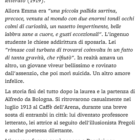
letterato
(1919).
Allora Emma era
"una piccola pallida sartina,
precoce, venuta al mondo con due enormi tondi occhi
colmi di curiosità, un nasetto impertinente, belle
labbra sane a cuore, e gusti eccezionali"
. L'ingenuo
studente le chiese addirittura di sposarla. Lei
"rimase così turbata di trovarsi coinvolta in un fatto
di tanta gravità, che rifiutò"
. In realtà amava un
altro, un giovane viveur bellissimo e rovinato
dall'assenzio, che poi morì suicida. Un altro amore
infelice.
La storia finì del tutto dopo la laurea e la partenza di
Alfredo da Bologna. Si ritrovarono casualmente nel
luglio 1913 al Caffè dell'Arena, durante una breve
sosta di entrambi in città: lui diventato professore
letterato, lei attrice al seguito dell'illusionista Fregoli
e anche poetessa dilettante.