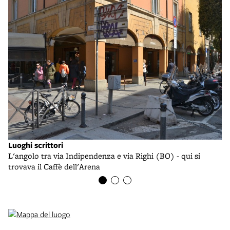
Luoghi scrittori
Lu
L'angolo tra via Indipendenza e via Righi (BO) - qui si
Il
trovava il Caffè dell'Arena
al