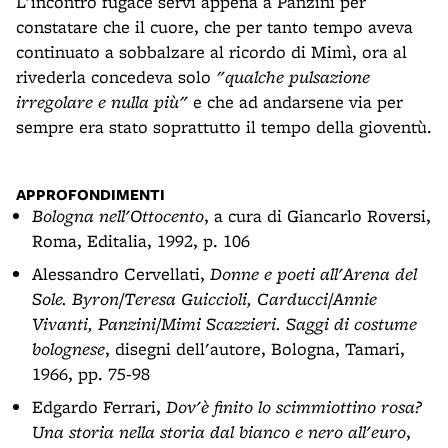
L'incontro fugace servì appena a Panzini per
constatare che il cuore, che per tanto tempo aveva
continuato a sobbalzare al ricordo di Mimì, ora al
rivederla concedeva solo
"qualche pulsazione
irregolare e nulla più"
e che ad andarsene via per
sempre era stato soprattutto il tempo della gioventù.
APPROFONDIMENTI
Bologna nell'Ottocento
, a cura di Giancarlo Roversi,
Roma, Editalia, 1992, p. 106
Alessandro Cervellati,
Donne e poeti all'Arena del
Sole. Byron/Teresa Guiccioli, Carducci/Annie
Vivanti, Panzini/Mimi Scazzieri. Saggi di costume
bolognese
, disegni dell'autore, Bologna, Tamari,
1966, pp. 75-98
Edgardo Ferrari,
Dov'è finito lo scimmiottino rosa?
Una storia nella storia dal bianco e nero all'euro
,