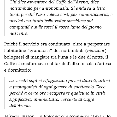
Chi dice avventore del Caffé dell'Arena, dice
nottambulo per antonomasia. Si andava a letto
tardi perché l'uso voleva così, per romanticheria, e
perché era tanto bello veder sorridere sui
campanili e sulle torri il roseo lume del giorno
nascente.
Poiché il servizio era continuato, oltre a perpetuare
l'abitudine "grandiosa" dei nottambuli (
biasanot
)
bolognesi di mangiare tra l'una e le due di notte, il
Caffè si trasformava sul far dell'alba in sala d'attesa
e dormitorio:
su vecchi sofà si rifugiavano poveri diavoli, attori
e protagonisti di ogni genere di spettacolo. Ecco
perché a certe ore recuperare qualcuno in città
significava, innanzitutto, cercarlo al Caffè
dell'Arena
.
Alfredo Testoni, in
Bologna che scompare
(1931), lo