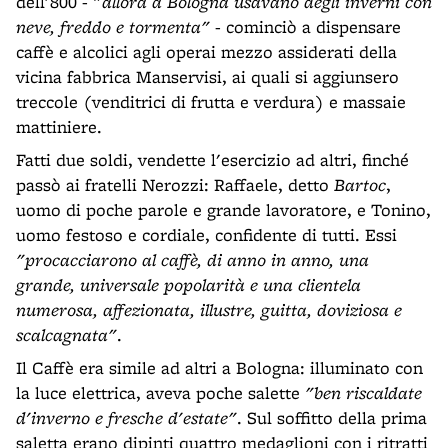
dell'800 -
"allora a Bologna usavano degli inverni con
neve, freddo e tormenta"
- cominciò a dispensare
caffè e alcolici agli operai mezzo assiderati della
vicina fabbrica Manservisi, ai quali si aggiunsero
treccole (venditrici di frutta e verdura) e massaie
mattiniere.
Fatti due soldi, vendette l'esercizio ad altri, finché
passò ai fratelli Nerozzi: Raffaele, detto
Bartoc
,
uomo di poche parole e grande lavoratore, e Tonino,
uomo festoso e cordiale, confidente di tutti. Essi
"procacciarono al caffè, di anno in anno, una
grande, universale popolarità e una clientela
numerosa, affezionata, illustre, guitta, doviziosa e
scalcagnata"
.
Il Caffè era simile ad altri a Bologna: illuminato con
la luce elettrica, aveva poche salette
"ben riscaldate
d'inverno e fresche d'estate"
. Sul soffitto della prima
saletta erano dipinti quattro medaglioni con i ritratti