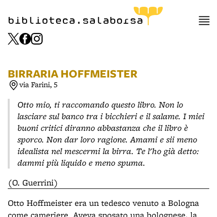
item 1 of 3
biblioteca.salaborsa
BIRRARIA HOFFMEISTER
via Farini, 5
Otto mio, ti raccomando questo libro. Non lo
lasciare sul banco tra i bicchieri e il salame. I miei
buoni critici diranno abbastanza che il libro è
sporco. Non dar loro ragione. Amami e sii meno
idealista nel mescermi la birra. Te l'ho già detto:
dammi più liquido e meno spuma.
(O. Guerrini)
Otto Hoffmeister era un tedesco venuto a Bologna
come cameriere. Aveva sposato una bolognese, la