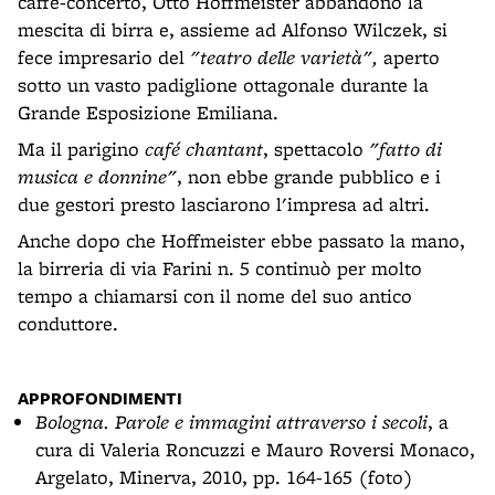
caffè-concerto, Otto Hoffmeister abbandonò la
mescita di birra e, assieme ad Alfonso Wilczek, si
fece impresario del
"teatro delle varietà",
aperto
sotto un vasto padiglione ottagonale durante la
Grande Esposizione Emiliana.
Ma il parigino
café chantant
, spettacolo
"fatto di
musica e donnine"
, non ebbe grande pubblico e i
due gestori presto lasciarono l'impresa ad altri.
Anche dopo che Hoffmeister ebbe passato la mano,
la birreria di via Farini n. 5 continuò per molto
tempo a chiamarsi con il nome del suo antico
conduttore.
APPROFONDIMENTI
Bologna. Parole e immagini attraverso i secoli
, a
cura di Valeria Roncuzzi e Mauro Roversi Monaco,
Argelato, Minerva, 2010, pp. 164-165 (foto)