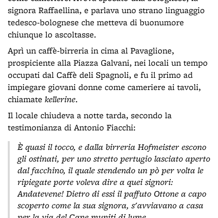
signora Raffaellina, e parlava uno strano linguaggio
tedesco-bolognese che metteva di buonumore
chiunque lo ascoltasse.
Aprì un caffè-birreria in cima al Pavaglione,
prospiciente alla Piazza Galvani, nei locali un tempo
occupati dal Caffè deli Spagnoli, e fu il primo ad
impiegare giovani donne come cameriere ai tavoli,
chiamate
kellerine
.
Il locale chiudeva a notte tarda, secondo la
testimonianza di Antonio Fiacchi:
È quasi il tocco, e dalla birreria Hofmeister escono
gli ostinati, per uno stretto pertugio lasciato aperto
dal facchino, il quale stendendo un pò per volta le
ripiegate porte voleva dire a quei signori:
Andatevene! Dietro di essi il paffuto Ottone a capo
scoperto come la sua signora, s'avviavano a casa
per la via del Cane muniti di lume ...