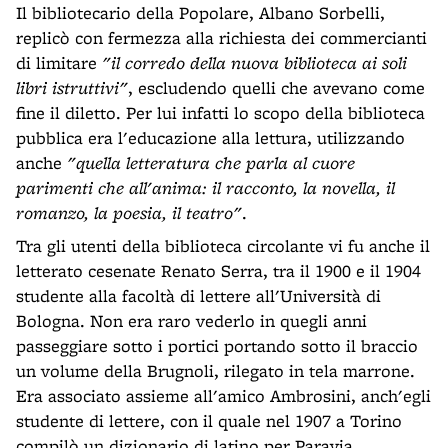
Il bibliotecario della Popolare, Albano Sorbelli,
replicò con fermezza alla richiesta dei commercianti
di limitare
"il corredo della nuova biblioteca ai soli
libri istruttivi"
, escludendo quelli che avevano come
fine il diletto. Per lui infatti lo scopo della biblioteca
pubblica era l'educazione alla lettura, utilizzando
anche
"quella letteratura che parla al cuore
parimenti che all'anima: il racconto, la novella, il
romanzo, la poesia, il teatro"
.
Tra gli utenti della biblioteca circolante vi fu anche il
letterato cesenate Renato Serra, tra il 1900 e il 1904
studente alla facoltà di lettere all'Università di
Bologna. Non era raro vederlo in quegli anni
passeggiare sotto i portici portando sotto il braccio
un volume della Brugnoli, rilegato in tela marrone.
Era associato assieme all'amico Ambrosini, anch'egli
studente di lettere, con il quale nel 1907 a Torino
compilò un dizionario di latino per Paravia.