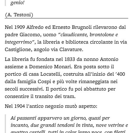
genio!
(A. Testoni)
Nel 1909 Alfredo ed Ernesto Brugnoli rilevarono dal
padre Giacomo, uomo
"claudicante, brontolone e
integerrimo"
, la libreria e biblioteca circolante in via
Castiglione, angolo via Clavature.
La libreria fu fondata nel 1833 da nonno Antonio
assieme a Domenico Monari. Era posta sotto il
portico di casa Locatelli, costruita all'inizio del '400
dalla famiglia Cospi e più volte rimaneggiata nei
secoli successivi. Il portico fu poi abbattuto per
consentire il transito dei tram.
Nel 1904 l'antico negozio mutò aspetto:
Ai passanti apparvero un giorno, quasi per
incanto, due grandi tendoni in tinta, nove vetrine e
quattro cartelli, tutti in color legno noce, con filetti