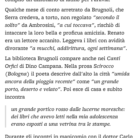
Qualche mese di conto arretrato da Brugnoli, che
Serra credeva, a torto, non regolato
"secondo il
solito"
da Ambrosini,
"a cui toccava"
, rischiò di
intaccare la loro bella e proficua amicizia. Renato
era un lettore accanito. Leggeva i libri con avidità
divorante
"a mucchi, addirittura, ogni settimana"
.
La biblioteca Brugnoli compare anche nei
Canti
Orfici
di Dino Campana. Nella prosa
Scirocco
(Bologna)
il poeta descrive dall'alto la città
"umida
ancora della pioggia recente"
come
"un grande
porto, deserto e velato"
. Poi esce di casa e subito
incontra
un grande portico rosso dalle lucerne moresche:
dei libri che avevo letti nella mia adolescenza
erano esposti a una vetrina tra le stampe.
Durante gli incontri in manicomio con il dottor Carlo