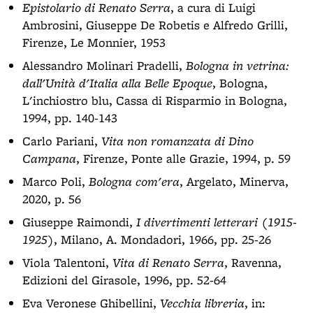
Epistolario di Renato Serra
, a cura di Luigi
Ambrosini, Giuseppe De Robetis e Alfredo Grilli,
Firenze, Le Monnier, 1953
Alessandro Molinari Pradelli,
Bologna in vetrina:
dall'Unità d'Italia alla Belle Epoque
, Bologna,
L'inchiostro blu, Cassa di Risparmio in Bologna,
1994, pp. 140-143
Carlo Pariani,
Vita non romanzata di Dino
Campana
, Firenze, Ponte alle Grazie, 1994, p. 59
Marco Poli,
Bologna com'era
, Argelato, Minerva,
2020, p. 56
Giuseppe Raimondi,
I divertimenti letterari (1915-
1925)
, Milano, A. Mondadori, 1966, pp. 25-26
Viola Talentoni,
Vita di Renato Serra
, Ravenna,
Edizioni del Girasole, 1996, pp. 52-64
Eva Veronese Ghibellini,
Vecchia libreria
, in: