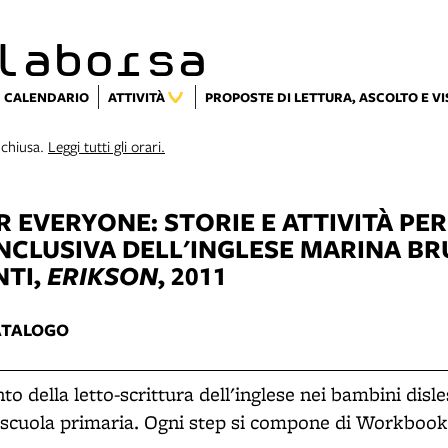
laborsa
CALENDARIO
ATTIVITÀ
PROPOSTE DI LETTURA, ASCOLTO E V
 chiusa.
Leggi tutti gli orari.
R EVERYONE: STORIE E ATTIVITÀ PE
NCLUSIVA DELL'INGLESE
MARINA BR
NTI,
ERIKSON
, 2011
ATALOGO
o della letto-scrittura dell'inglese nei bambini disles
a scuola primaria. Ogni step si compone di Workbook