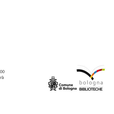
:00
arà