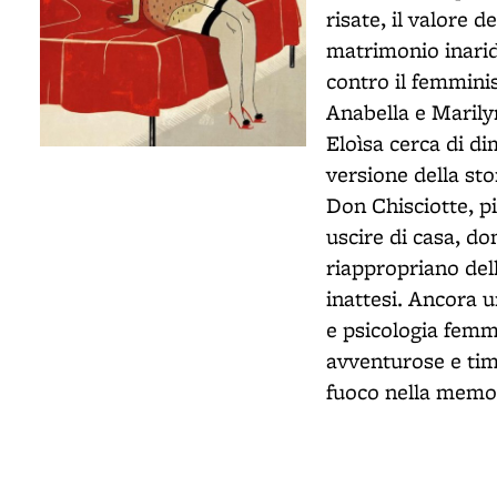
risate, il valore d
matrimonio inaridi
contro il femmini
Anabella e Marilyn
Eloìsa cerca di di
versione della sto
Don Chisciotte, pi
uscire di casa, do
riappropriano del
inattesi. Ancora 
e psicologia femmin
avventurose e timo
fuoco nella memori