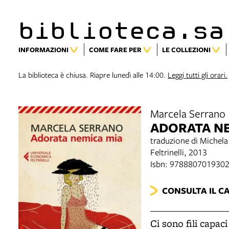
biblioteca.sa
INFORMAZIONI
COME FARE PER
LE COLLEZIONI
La biblioteca è chiusa. Riapre lunedì alle 14:00.
Leggi tutti gli orari.
Marcela Serrano
ADORATA NE
traduzione di Michela 
Feltrinelli, 2013
Isbn: 978880701930
CONSULTA IL C
Ci sono fili capac