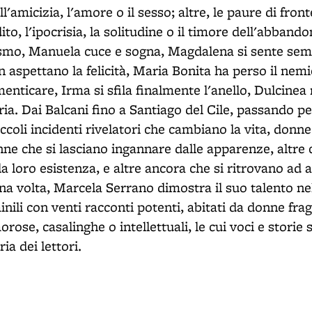
ell'amicizia, l'amore o il sesso; altre, le paure di fron
to, l'ipocrisia, la solitudine o il timore dell'abband
smo, Manuela cuce e sogna, Magdalena si sente sem
 aspettano la felicità, Maria Bonita ha perso il nemi
menticare, Irma si sfila finalmente l'anello, Dulcinea
ria. Dai Balcani fino a Santiago del Cile, passando p
ccoli incidenti rivelatori che cambiano la vita, donn
nne che si lasciano ingannare dalle apparenze, altre 
la loro esistenza, e altre ancora che si ritrovano ad
una volta, Marcela Serrano dimostra il suo talento n
ili con venti racconti potenti, abitati da donne fragil
rose, casalinghe o intellettuali, le cui voci e storie
a dei lettori.