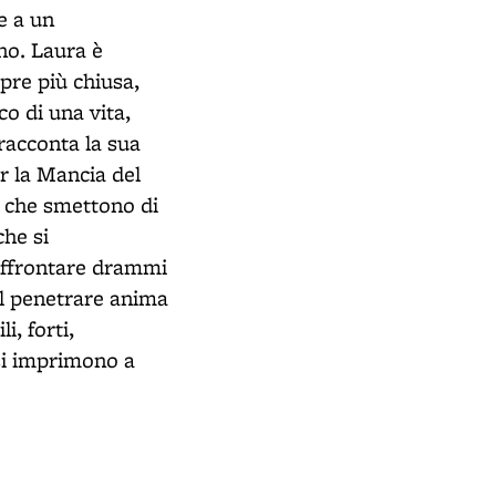
te a un
ono. Laura è
pre più chiusa,
co di una vita,
 racconta la sua
er la Mancia del
e che smettono di
che si
 affrontare drammi
el penetrare anima
i, forti,
 si imprimono a