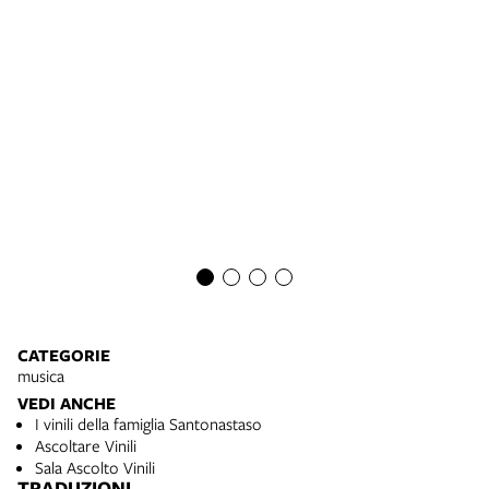
Sa
Fo
CATEGORIE
musica
VEDI ANCHE
I vinili della famiglia Santonastaso
Ascoltare Vinili
Sala Ascolto Vinili
TRADUZIONI