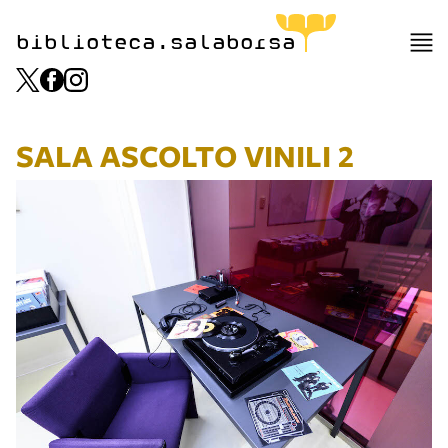
item 1 of 4
biblioteca.salaborsa
SALA ASCOLTO VINILI 2