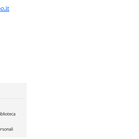
o.it
iblioteca
rsonali