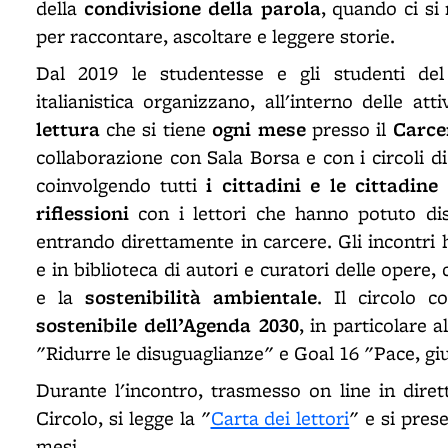
condivisione della parola
della
, quando ci si 
per raccontare, ascoltare e leggere storie.
Dal 2019 le studentesse e gli studenti del 
italianistica organizzano, all'interno delle att
lettura
ogni mese
Carce
che si tiene
presso il
collaborazione con Sala Borsa e con i circoli di 
i cittadini
e le cittadine
coinvolgendo tutti
riflessioni
con i lettori che hanno potuto dis
entrando direttamente in carcere. Gli incontri 
e in biblioteca di autori e curatori delle opere,
sostenibilità ambientale
e la
. Il circolo c
sostenibile dell’Agenda 2030
, in particolare 
"Ridurre le disuguaglianze" e Goal 16 "Pace, gius
Durante l'incontro, trasmesso on line in dire
Circolo, si legge la "
Carta dei lettori
" e si prese
mesi.