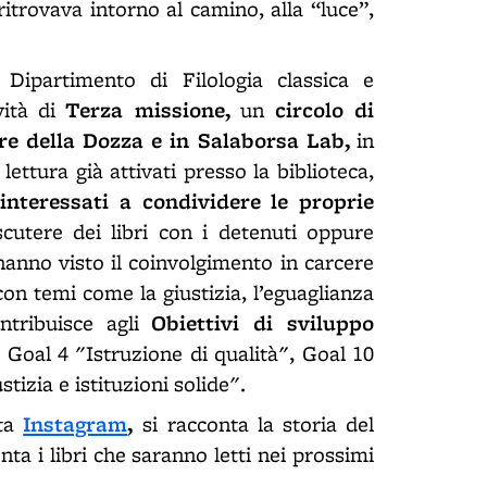
ritrovava intorno al camino, alla “luce”,
Dipartimento di Filologia classica e
Terza missione,
circolo di
ività di
un
re della Dozza e in Salaborsa Lab,
in
lettura già attivati presso la biblioteca,
 interessati a condividere le proprie
cutere dei libri con i detenuti oppure
hanno visto il coinvolgimento in carcere
 con temi come la giustizia, l’eguaglianza
Obiettivi di sviluppo
ontribuisce agli
al Goal 4 "Istruzione di qualità", Goal 10
tizia e istituzioni solide".
Instagram
,
tta
si racconta la storia del
nta i libri che saranno letti nei prossimi