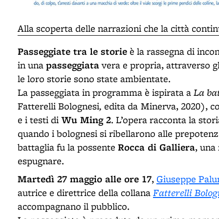
Alla scoperta delle narrazioni che la città contin
Passeggiate tra le storie
è la rassegna di incont
passeggiata
in una
vera e propria, attraverso gl
le loro storie sono state ambientate.
La ba
La passeggiata in programma è ispirata a
,
Fatterelli Bolognesi
edita da
Minerva, 2020), con
Wu Ming 2
e i testi di
. L’opera racconta la stor
quando i bolognesi si ribellarono alle prepoten
Rocca di Galliera
battaglia fu la possente
, una
espugnare.
Martedì 27 maggio alle ore 17
,
Giuseppe Pal
Fatterelli Bolog
autrice e direttrice della collana
accompagnano il pubblico.