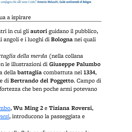
ua a ispirare
autori
ri in cui gli
guidano il pubblico,
Bologna
i angoli e i luoghi di
nei quali
ttaglia della merda
(nella collana
Giuseppe Palumbo
 le illustrazioni di
battaglia
1334
ia della
combattuta nel
,
Bertrando del Poggetto
ze di
. Campo di
 fortezza che ben poche armi potevano
Wu Ming 2
Tiziana Roversi
umbo
,
e
,
nesi
, introducono la passeggiata e