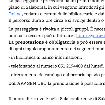
La passeggiata è preceduta da un primo moment
piano di Salaborsa, in cui vengono introdotti gli 
,
Online
redatta e curata dalle bibliotecarie e dai
Il percorso dura 2 ore circa e si svolge dentro o 
La passeggiata è rivolta a piccoli gruppi. È necess
non ha la tessera può effettuare l’
autoregistraz
La prenotazione è obbligatoria
e può essere e
di ogni singolo appuntamento nei seguenti mod
- in biblioteca al banco informazioni;
- telefonando al numero 051 2194400 dal lunedì al
- direttamente da catalogo dal proprio spazio p
Dall’APP SBN UBO la prenotazione è possibile so
Il punto di ritrovo è nella Sala conferenze di Sa