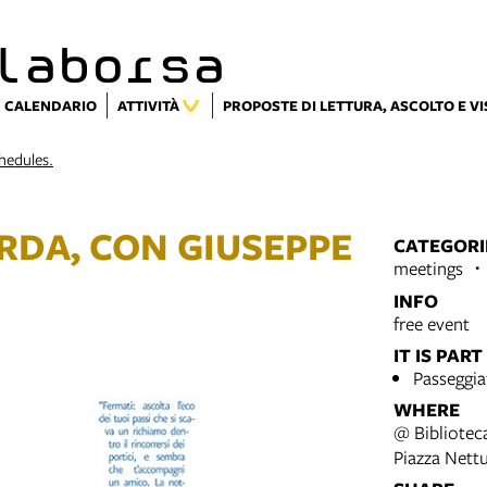
laborsa
CALENDARIO
ATTIVITÀ
PROPOSTE DI LETTURA, ASCOLTO E V
chedules.
RDA, CON GIUSEPPE
CATEGORI
meetings
INFO
free event
IT IS PART
Passeggia
WHERE
@ Bibliotec
Piazza Nett