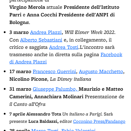
Virgino Merola
attuale
Presidente dell'Istituto
Parri
e
Anna Cocchi
Presidente dell'ANPI di
Bologn
a
.
3 marzo
Andrea Plazzi
,
Will Eisner Week 2022.
Con
Alberto Sebastiani
e, in collegamento, il
critico e saggista
Andrea Tosti
.L'incontro sarà
trasmesso anche in diretta sulla pagina
Facebook
di Andrea Plazzi
17 marzo
Francesco Guerrini
,
Augusto Macchetto
,
Nicolino Picone
,
La Disney italiana
31 marzo
Giuseppe Palumbo,
Maurizio e Matteo
Camerini, Annachiara Molinari
Presentazione de
il Canto all’Ofra
7 aprile
Alessandro Tota
Un italiano a Parigi.
Sarà
presente
Luca Baldazzi,
editor
Coconino Press/Fandango
28 aprile
Marco Torti
,
Fabio Valentini