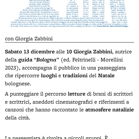
con Giorgia Zabbini
Sabato 13 dicembre
alle
10 Giorgia Zabbini
, autrice
della
guida
“
Bologna
” (ed. Feltrinelli - Morellini
2023), accompagna il pubblico in una passeggiata
che ripercorre
luoghi
e
tradizioni
del
Natale
bolognese.
A punteggiare il percorso
letture
di brani di scrittori
e scrittrici, aneddoti cinematografici e riferimenti a
canzoni che hanno raccontato le
atmosfere natalizie
della città.
La passeggiata è rivolta a piccoli gruppi. È