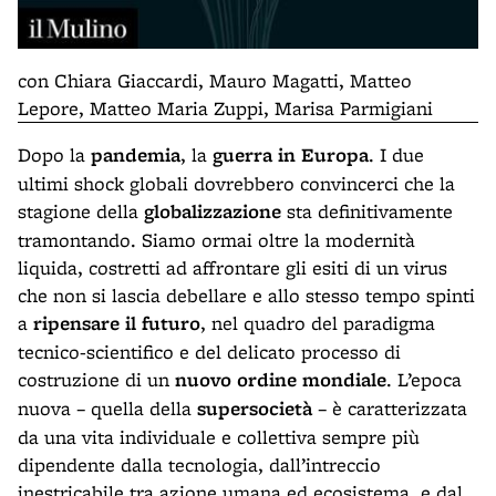
con Chiara Giaccardi, Mauro Magatti, Matteo
Lepore, Matteo Maria Zuppi, Marisa Parmigiani
Dopo la
pandemia
, la
guerra in Europa
. I due
ultimi shock globali dovrebbero convincerci che la
stagione della
globalizzazione
sta definitivamente
tramontando. Siamo ormai oltre la modernità
liquida, costretti ad affrontare gli esiti di un virus
che non si lascia debellare e allo stesso tempo spinti
a
ripensare il futuro
, nel quadro del paradigma
tecnico-scientifico e del delicato processo di
costruzione di un
nuovo
ordine mondiale
. L’epoca
nuova – quella della
supersocietà
– è caratterizzata
da una vita individuale e collettiva sempre più
dipendente dalla tecnologia, dall’intreccio
inestricabile tra azione umana ed ecosistema, e dal