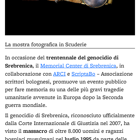
La mostra fotografica in Scuderie
In occasione del
trentennale del genocidio di
Srebrenica
, il
Memorial Center di Srebrenica
, in
collaborazione con
ARCI
e
ScriptaBo
– Associazione
scrittori bolognesi, promuove un evento pubblico
per fare memoria su una delle più gravi tragedie
umanitarie avvenute in Europa dopo la Seconda
guerra mondiale.
Il genocidio di Srebrenica, riconosciuto ufficialmente
dalla Corte Internazionale di Giustizia nel 2007, ha
visto il
massacro
di oltre 8.000 uomini e ragazzi
bosniaci musulmani nel
luglio 1995
da parte delle