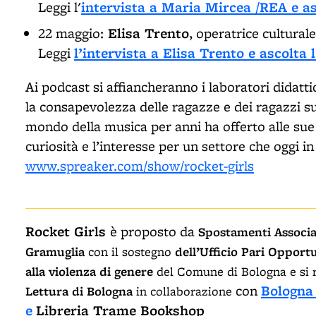
intervista a Maria Mircea /REA e as
Leggi l'
Elisa Trento
22 maggio:
, operatrice culturale
l’intervista a Elisa Trento e ascolta 
Leggi
Ai podcast si affiancheranno i laboratori didatti
la consapevolezza delle ragazze e dei ragazzi su
mondo della musica per anni ha offerto alle sue ar
curiosità e l’interesse per un settore che oggi i
www.spreaker.com/show/rocket-girls
Rocket Girls
è proposto da
Spostamenti Associa
Gramuglia
con il sostegno
dell’Ufficio Pari Opport
alla violenza di genere
del Comune di Bologna e si r
Bologna
con
Lettura di Bologna
in collaborazione
e
Libreria Trame Bookshop