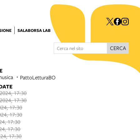
ISIONE
SALABORSA LAB
CERCA
E
musica
PattoLetturaBO
 DATE
 2024, 17:30
 2024, 17:30
024, 17:30
024, 17:30
024, 17:30
024, 17:30
24, 17:30