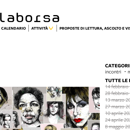
laborsa
CALENDARIO
ATTIVITÀ
PROPOSTE DI LETTURA, ASCOLTO E V
CATEGORI
incontri
TUTTE LE
14 febbraio
28 febbraio
13 marzo 2
27 marzo 2
10 aprile 2
24 aprile 2
8 maggio 20