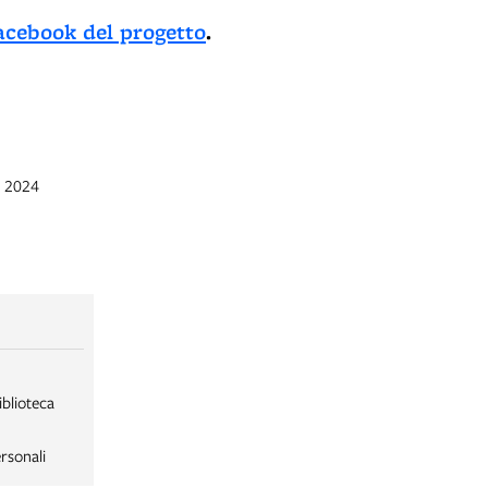
acebook del progetto
.
u 2024
iblioteca
rsonali