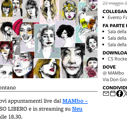
22 maggio 2
COLLEGA
Evento F
FA PARTE 
Sala dell
Sala della
Sala dell
DOWNLO
CS Rocket
DOVE
@ MAMbo
Via Don Gio
ccontano
CONDIVID
MAMbo –
uovi appuntamenti live dal
Neu
O LIBERO e in streaming su
lle 18.30.