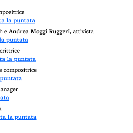
mpositrice
ta la puntata
Andrea Moggi Ruggeri
h e
,
attivista
 la puntata
crittrice
ta la puntata
 e compositrice
a puntata
manager
tata
a
lta la puntata