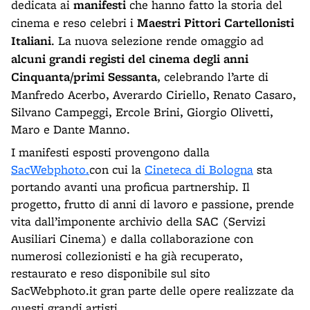
dedicata ai
manifesti
che hanno fatto la storia del
cinema e reso celebri i
Maestri Pittori Cartellonisti
Italiani
. La nuova selezione rende omaggio ad
alcuni grandi registi del cinema degli anni
Cinquanta/primi Sessanta
, celebrando l’arte di
Manfredo Acerbo, Averardo Ciriello, Renato Casaro,
Silvano Campeggi, Ercole Brini, Giorgio Olivetti,
Maro e Dante Manno.
I manifesti esposti provengono dalla
SacWebphoto.
con cui la
Cineteca di Bologna
sta
portando avanti una proficua partnership. Il
progetto, frutto di anni di lavoro e passione, prende
vita dall’imponente archivio della SAC (Servizi
Ausiliari Cinema) e dalla collaborazione con
numerosi collezionisti e ha già recuperato,
restaurato e reso disponibile sul sito
SacWebphoto.it gran parte delle opere realizzate da
questi grandi artisti.