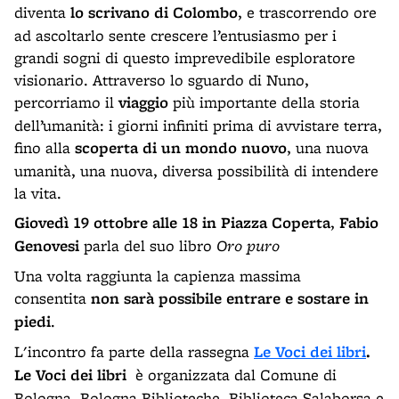
diventa
lo scrivano di Colombo
, e trascorrendo ore
ad ascoltarlo sente crescere l’entusiasmo per i
grandi sogni di questo imprevedibile esploratore
visionario. Attraverso lo sguardo di Nuno,
percorriamo il
viaggio
più importante della storia
dell’umanità: i giorni infiniti prima di avvistare terra,
fino alla
scoperta di un mondo nuovo
, una nuova
umanità, una nuova, diversa possibilità di intendere
la vita.
Giovedì 19 ottobre
alle 18 in Piazza Coperta
,
Fabio
Genovesi
parla del suo libro
Oro puro
Una volta raggiunta la capienza massima
consentita
non sarà possibile entrare e sostare in
piedi
.
L'incontro fa parte della rassegna
Le Voci dei libri
.
Le Voci dei libri
è organizzata dal Comune di
Bologna, Bologna Biblioteche, Biblioteca Salaborsa e