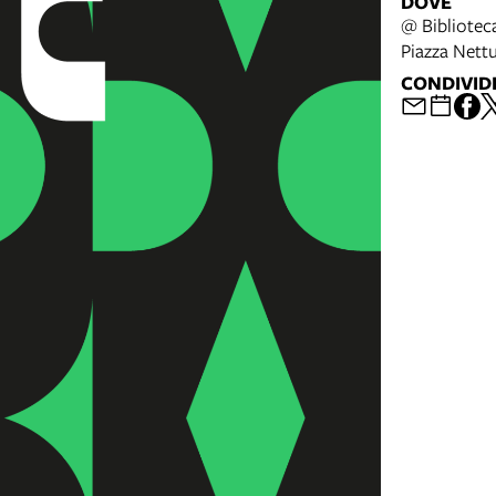
DOVE
@ Biblioteca
Piazza Nett
CONDIVID