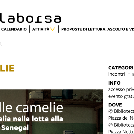
laborsa
CALENDARIO
ATTIVITÀ
PROPOSTE DI LETTURA, ASCOLTO E V
i.
LIE
CATEGORI
incontri
INFO
accesso priv
evento grat
DOVE
@ Bibliotec
Piazza del 
@ Bibliotec
Piazza Nett