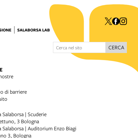
ISIONE
SALABORSA LAB
CERCA
E
mostre
o di barriere
uito
a Salaborsa | Scuderie
Nettuno, 3 Bologna
a Salaborsa | Auditorium Enzo Biagi
uno 3, Bologna