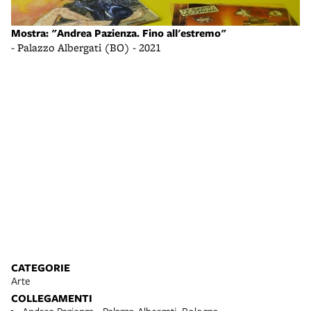
Mostra: "Andrea Pazienza. Fino all'estremo"
- Palazzo Albergati (BO) - 2021
Mo
- 
CATEGORIE
Arte
COLLEGAMENTI
Andrea Pazienza - Palazzo Albergati, Bologna