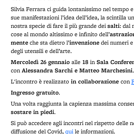
Silvia Ferrara ci guida lontanissimo nel tempo e 
sue manifestazioni l’idea dell’idea, la scintilla 
salti
nostra specie di fare il più grande dei
: dal
astrazio
cose al mondo altissimo e infinito dell’
mente
invenzione
che sta dietro l’
dei numeri e d
degli utensili e dell’arte.
Mercoledì 26 gennaio
18
Sala Conferen
alle
in
Alessandra Sarchi e Matteo Marchesini
con
.
in collaborazione
L'incontro è realizzato
con
F
Ingresso gratuito
.
Una volta raggiunta la capienza massima conse
sostare in piedi
.
Si può accedere agli incontri nel rispetto delle 
diffusione del Covid,
qui
le informazioni.