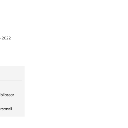
b 2022
iblioteca
rsonali