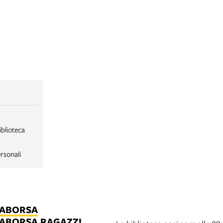
iblioteca
rsonali
LABORSA
LABORSA RAGAZZI