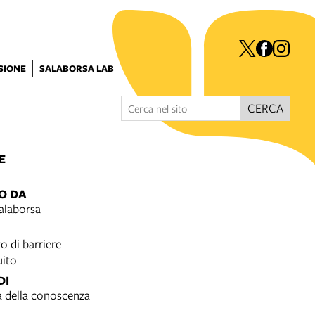
ISIONE
SALABORSA LAB
CERCA
E
O DA
Salaborsa
o di barriere
uito
DI
a della conoscenza