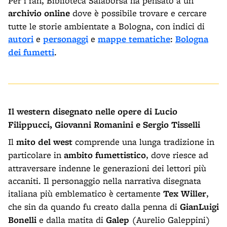
Per i fan, Biblioteca Salaborsa ha pensato a un
archivio online
dove è possibile trovare e cercare
tutte le storie ambientate a Bologna, con indici di
autori
e
personaggi
e
mappe tematiche
:
Bologna
dei fumetti
.
Il western disegnato nelle opere di Lucio
Filippucci, Giovanni Romanini e Sergio Tisselli
Il
mito del west
comprende una lunga tradizione in
particolare in
ambito fumettistico
, dove riesce ad
attraversare indenne le generazioni dei lettori più
accaniti. Il personaggio nella narrativa disegnata
italiana più emblematico è certamente
Tex Willer
,
che sin da quando fu creato dalla penna di
GianLuigi
Bonelli
e dalla matita di
Galep
(Aurelio Galeppini)