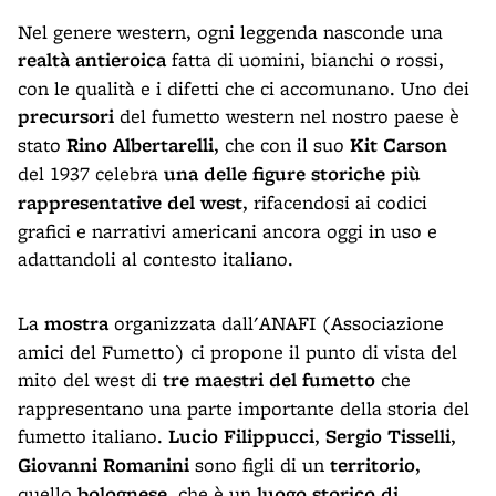
Nel genere western, ogni leggenda nasconde una
realtà antieroica
fatta di uomini, bianchi o rossi,
con le qualità e i difetti che ci accomunano. Uno dei
precursori
del fumetto western nel nostro paese è
stato
Rino Albertarelli
, che con il suo
Kit Carson
del 1937 celebra
una delle figure storiche più
rappresentative del west
, rifacendosi ai codici
grafici e narrativi americani ancora oggi in uso e
adattandoli al contesto italiano.
La
mostra
organizzata dall'ANAFI (Associazione
amici del Fumetto) ci propone il punto di vista del
mito del west di
tre maestri del fumetto
che
rappresentano una parte importante della storia del
fumetto italiano.
Lucio Filippucci
,
Sergio Tisselli
,
Giovanni Romanini
sono figli di un
territorio
,
quello
bolognese
, che è un
luogo storico di