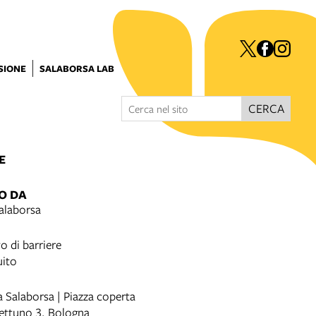
ISIONE
SALABORSA LAB
CERCA
E
O DA
Salaborsa
o di barriere
uito
 Salaborsa | Piazza coperta
Nettuno 3, Bologna