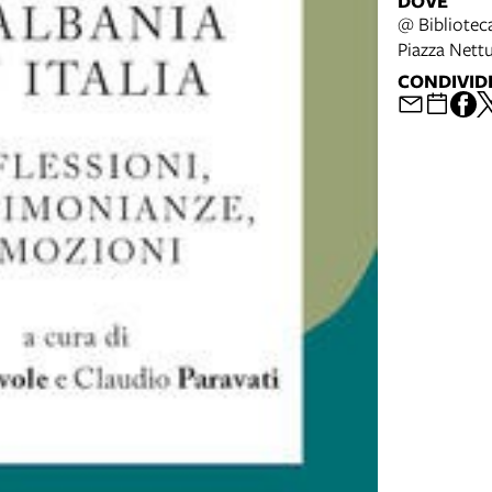
DOVE
@ Bibliotec
Piazza Nett
CONDIVID