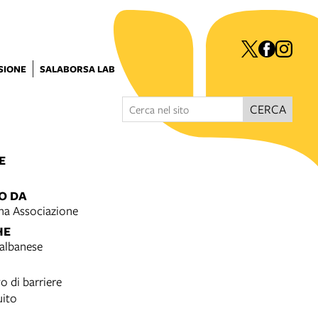
ISIONE
SALABORSA LAB
CERCA
E
O DA
na Associazione
HE
 albanese
o di barriere
uito