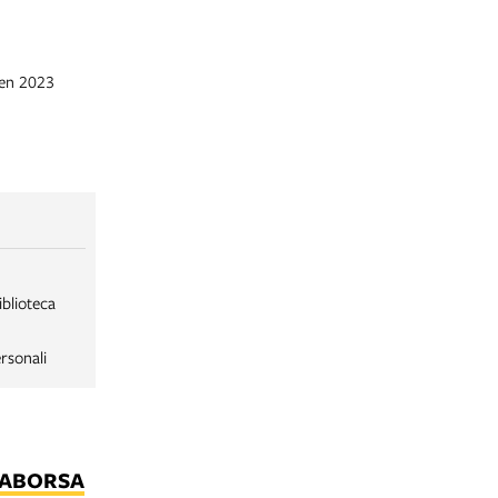
gen 2023
iblioteca
rsonali
LABORSA