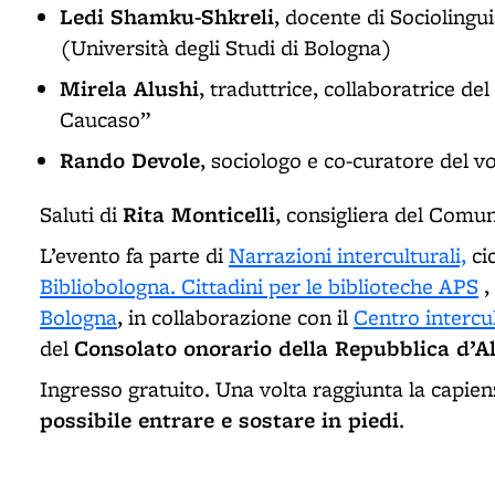
Ledi Shamku-Shkreli
, docente di Sociolingu
(Università degli Studi di Bologna)
Mirela Alushi
, traduttrice, collaboratrice de
Caucaso”
Rando Devole
, sociologo e co-curatore del 
Rita Monticelli
Saluti di
, consigliera del Comu
L’evento fa parte di
Narrazioni interculturali,
ci
Bibliobologna. Cittadini per le biblioteche APS
,
Bologna
, in collaborazione con il
Centro intercu
Consolato onorario della Repubblica d’A
del
Ingresso gratuito. Una volta raggiunta la capi
possibile entrare e sostare in piedi
.